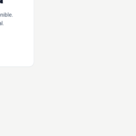
nible.
l.