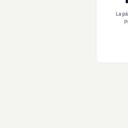
La pá
P