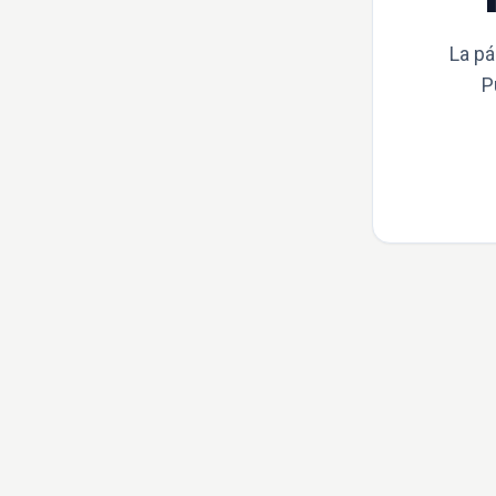
La pá
P