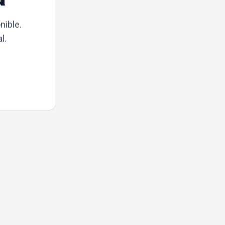
nible.
l.