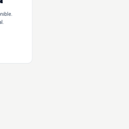
nible.
l.