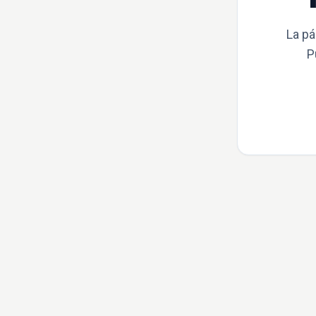
La pá
P