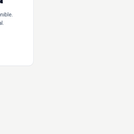
nible.
l.