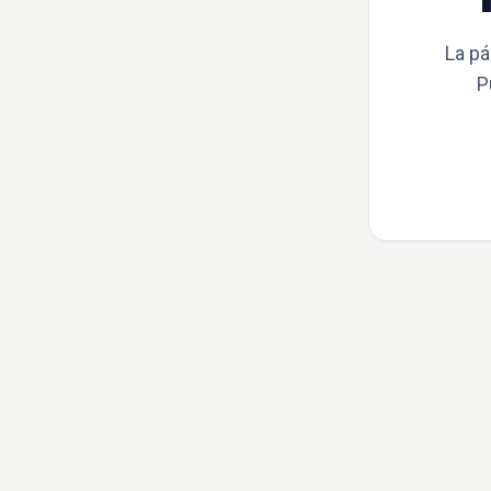
La pá
P