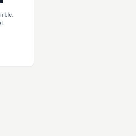
nible.
l.