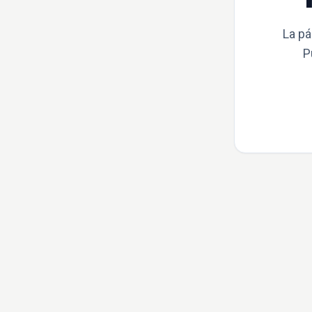
La pá
P