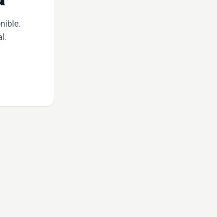
nible.
l.