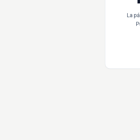
La pá
P