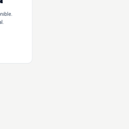
nible.
l.