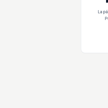
La pá
P