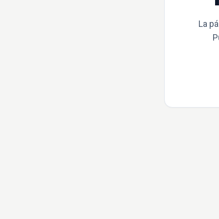
La pá
P