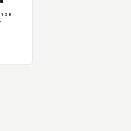
nible.
l.