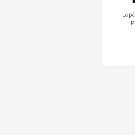
La pá
P