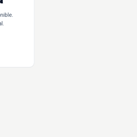
nible.
l.