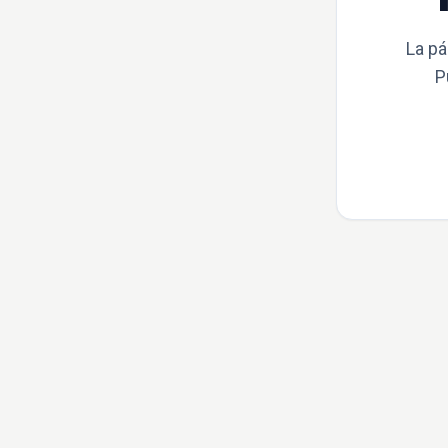
La pá
P