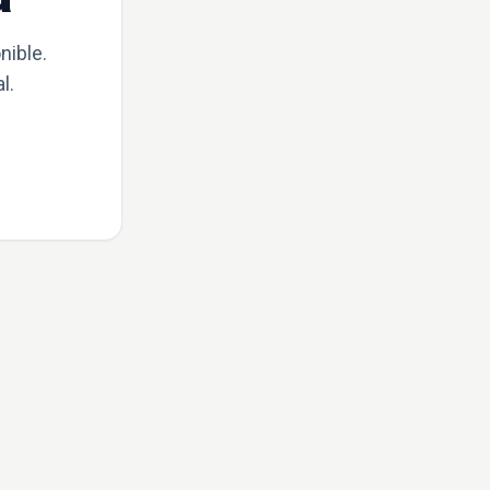
nible.
l.