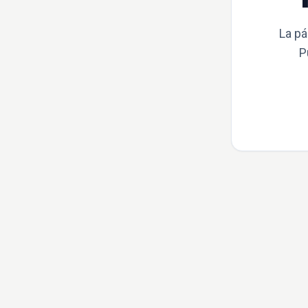
La pá
P