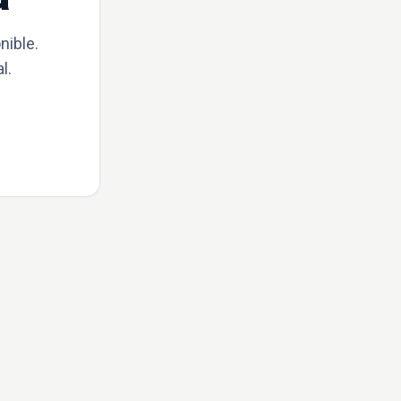
nible.
l.