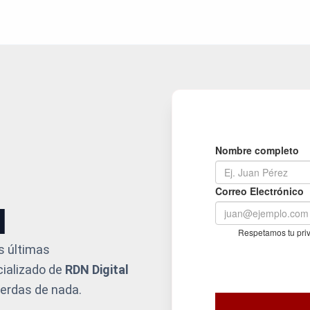
l
as últimas
cializado de
RDN Digital
ierdas de nada.