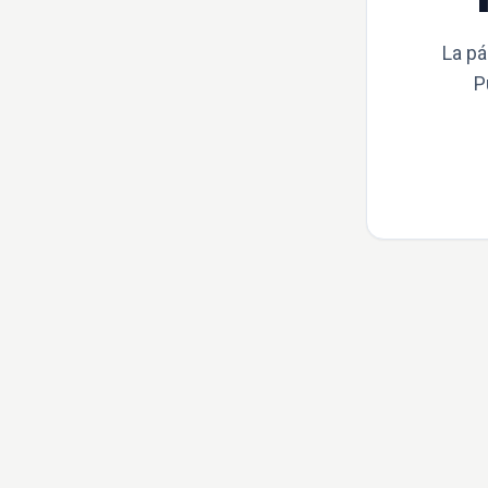
La pá
P