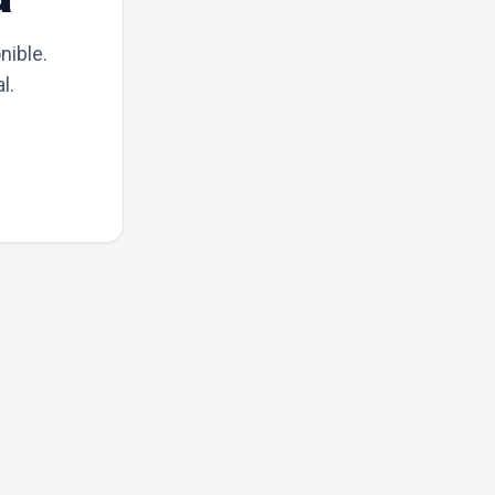
nible.
l.