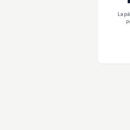
La pá
P