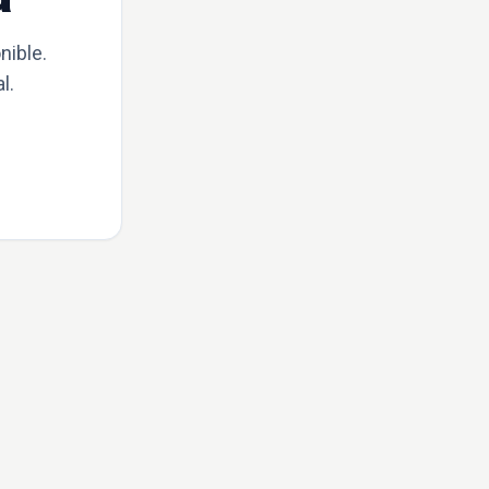
nible.
l.