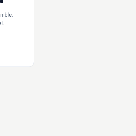
nible.
l.