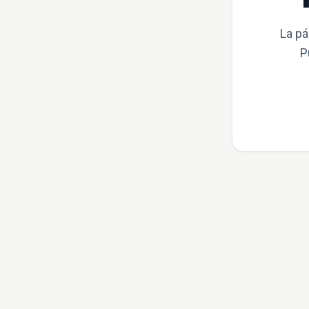
La pá
P