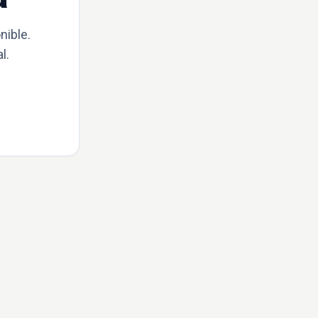
nible.
l.