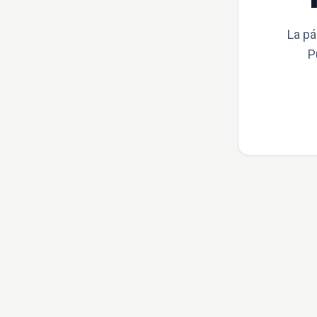
La pá
P