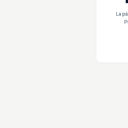
La pá
P