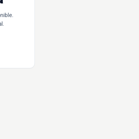
nible.
l.