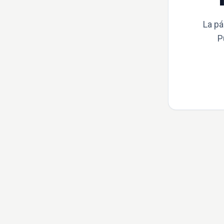
La pá
P