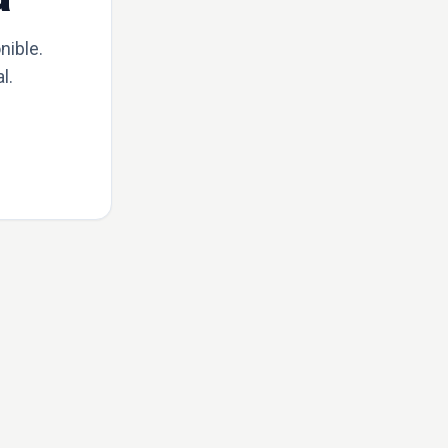
nible.
l.