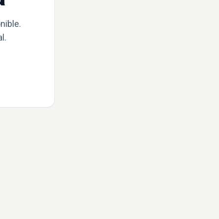
nible.
l.