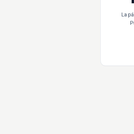
La pá
P