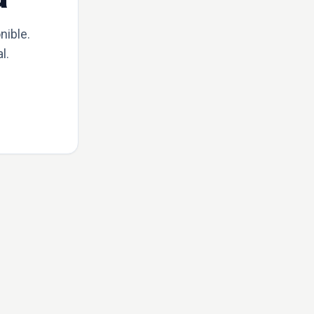
nible.
l.