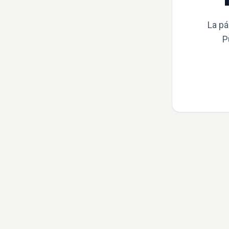
La pá
P