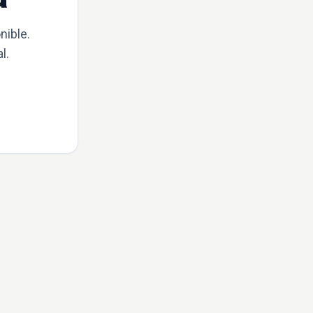
nible.
l.