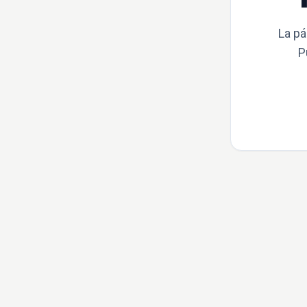
La pá
P