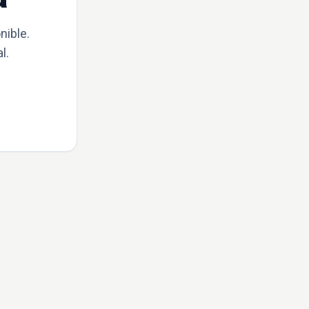
nible.
l.