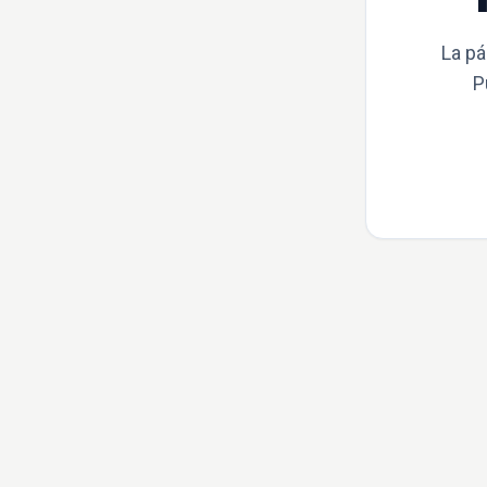
La pá
P