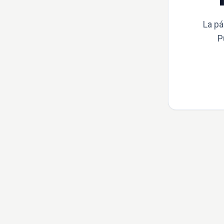
La pá
P