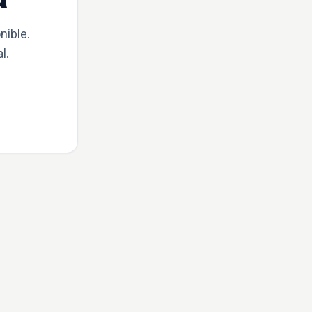
nible.
l.