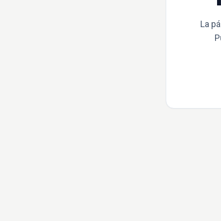
La pá
P