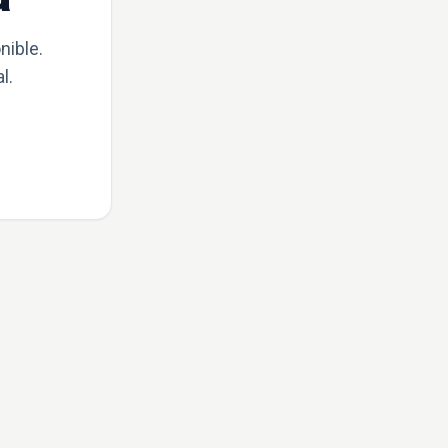
nible.
l.