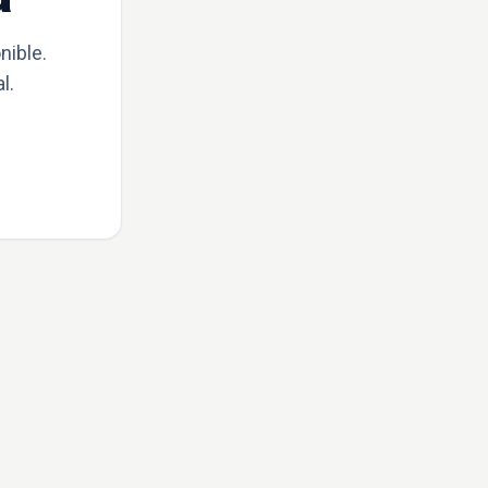
nible.
l.