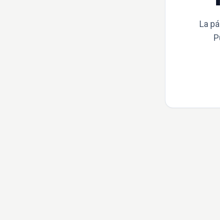
La pá
P