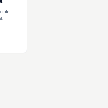
nible.
l.