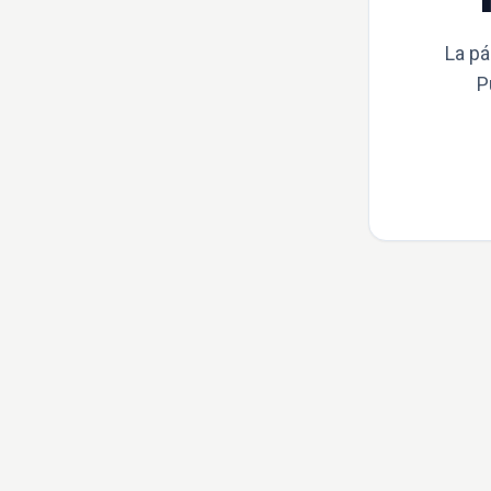
La pá
P