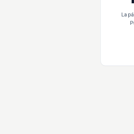
La pá
P