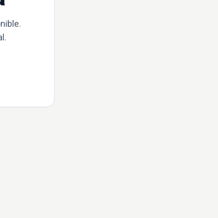
nible.
l.