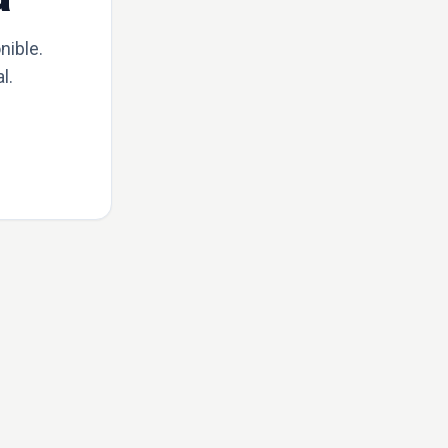
nible.
l.