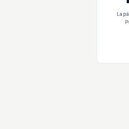
La pá
P