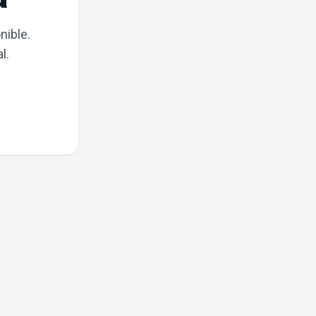
nible.
l.