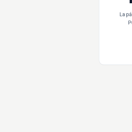
La pá
P