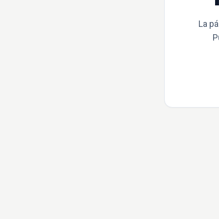
La pá
P