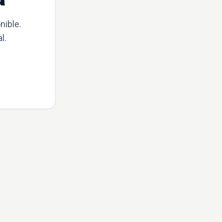
nible.
l.