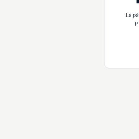
La pá
P