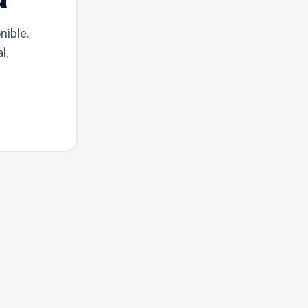
nible.
l.