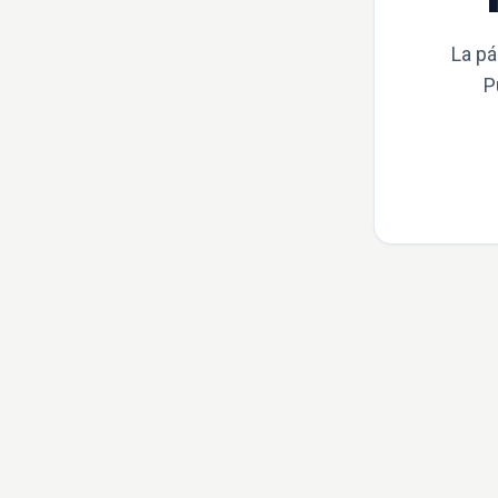
La pá
P