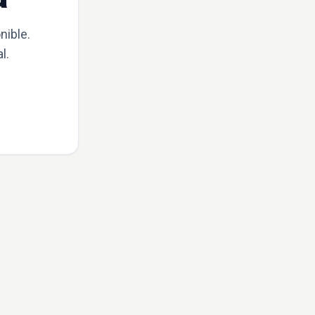
nible.
l.