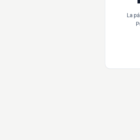
La pá
P