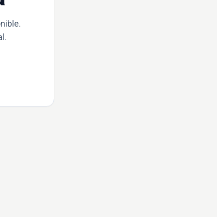
nible.
l.