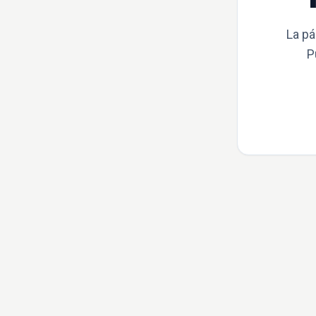
La pá
P