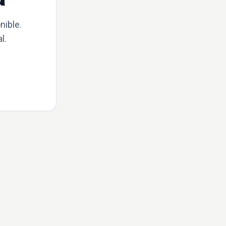
nible.
l.