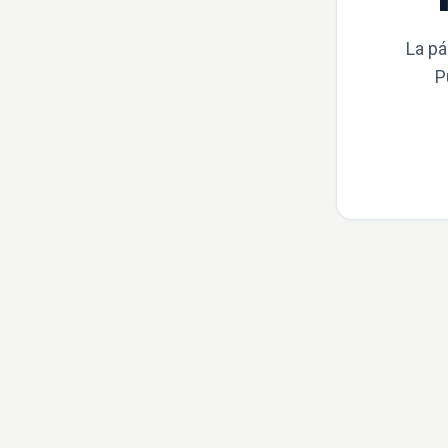
La pá
P