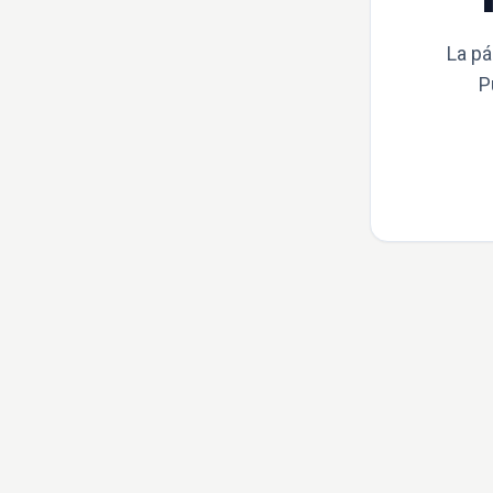
La pá
P