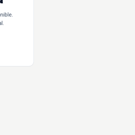
nible.
l.