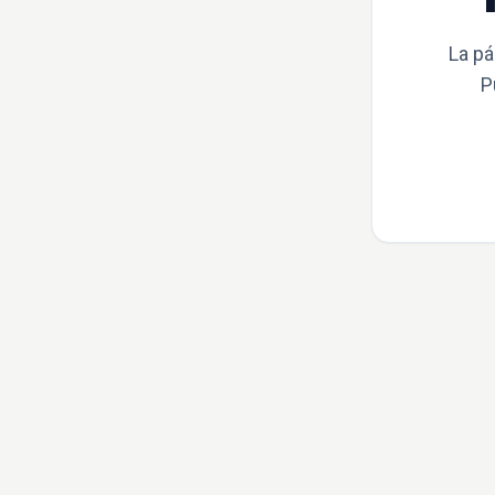
La pá
P