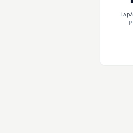
La pá
P