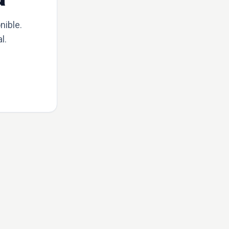
nible.
l.