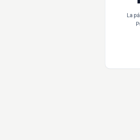
La pá
P