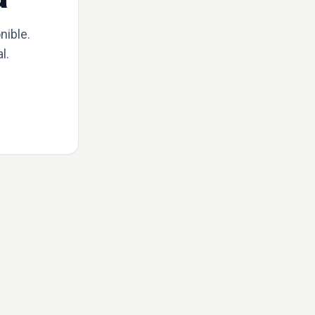
nible.
l.