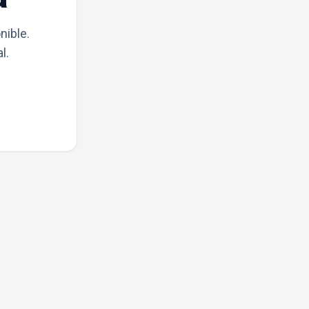
nible.
l.