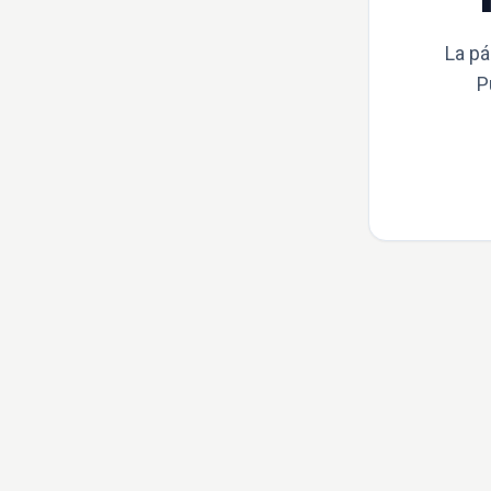
La pá
P