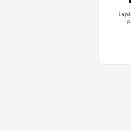
La pá
P