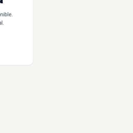
nible.
l.