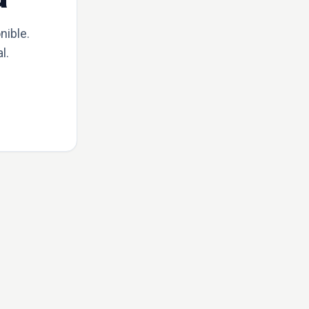
nible.
l.