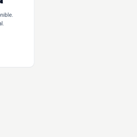
nible.
l.