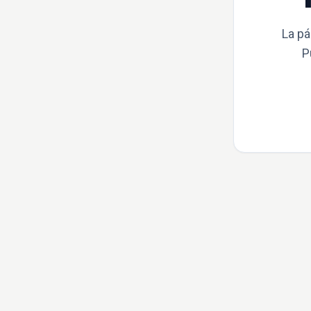
La pá
P